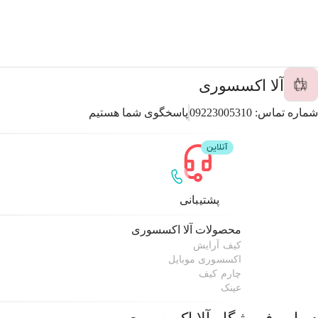
آلا اکسسوری
شماره تماس:
09223005310
پاسخگوی شما هستیم
پشتیبانی
محصولات
آلا اکسسوری
کیف آرایش
اکسسوری موبایل
چارم کیف
عینک