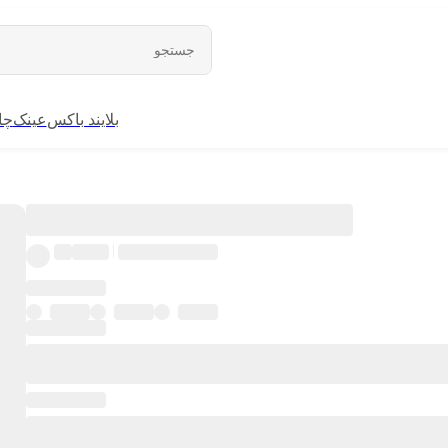
بلایند باکس
عینک
چا