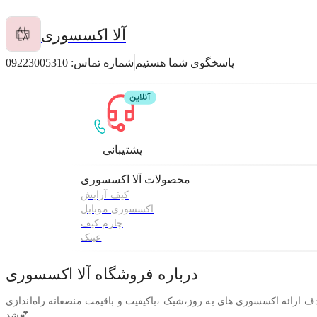
آلا اکسسوری
پاسخگوی شما هستیم
شماره تماس:
09223005310
پشتیبانی
محصولات
آلا اکسسوری
کیف آرایش
اکسسوری موبایل
چارم کیف
عینک
درباره فروشگاه
آلا اکسسوری
سسوری از سال ۱۳۹۴ با هدف ارائه اکسسوری های به روز،شیک ،باکیفیت و باقیمت منصفانه راه‌اندازی
شد💕