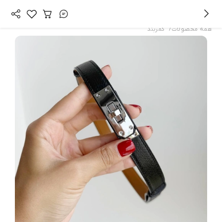
/
همه محصولات
کمربند